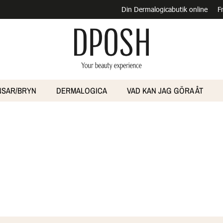
Din Dermalogicabutik online
F
NSAR/BRYN
DERMALOGICA
VAD KAN JAG GÖRA ÅT