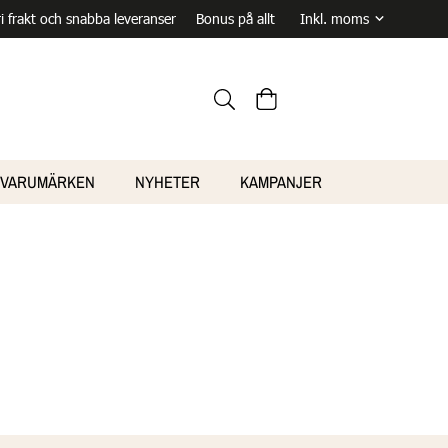
ri frakt och snabba leveranser
Bonus på allt
VARUMÄRKEN
NYHETER
KAMPANJER