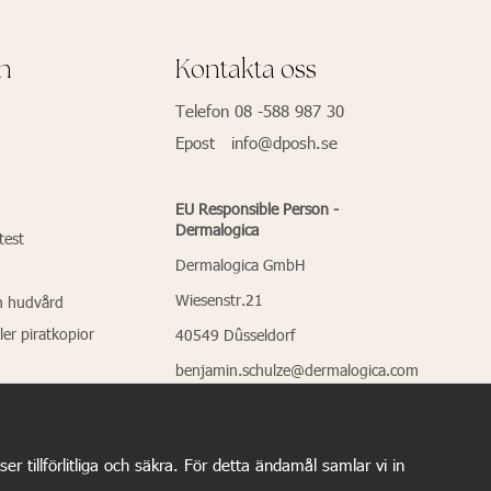
on
Kontakta oss
Telefon 08 -588 987 30
Epost info@dposh.se
EU Responsible Person -
Dermalogica
test
Dermalogica GmbH
Wiesenstr.21
m hudvård
ler piratkopior
40549 Dûsseldorf
benjamin.schulze@dermalogica.com
 tillförlitliga och säkra. För detta ändamål samlar vi in