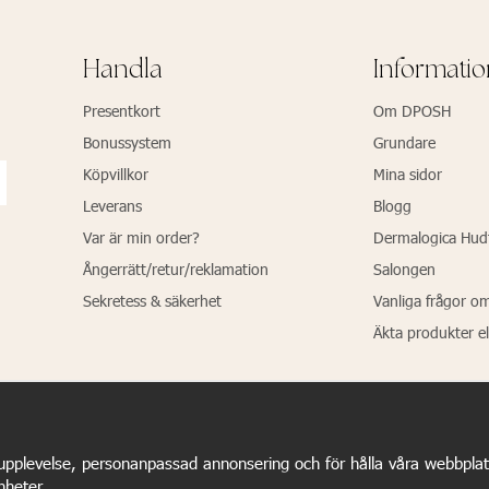
Handla
Informati
Presentkort
Om DPOSH
Bonussystem
Grundare
Köpvillkor
Mina sidor
Leverans
Blogg
Var är min order?
Dermalogica Hud
Ångerrätt/retur/reklamation
Salongen
Sekretess & säkerhet
Vanliga frågor o
Äkta produkter el
upplevelse, personanpassad annonsering och för hålla våra webbplatser
nheter.