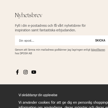
Nyhetsbrev
Fyll i din e-postadress och få vårt nyhetsbrev för
inspiration samt fantastiska erbjudanden.
SKICKA
Genom att lämna min mailadress godkänner jag lagringen enligt
köpvillkoren
hos DPOSH AB
Vi skräddarsyr din upplevelse
Vi använder cookies för att ge dig en personlig shopping
information om användarna, deras mönster och deras e