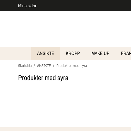
Mina sidor
ANSIKTE
KROPP
MAKE UP
FRA
Startsida
/
ANSIKTE
/
Produkter med syra
Produkter med syra