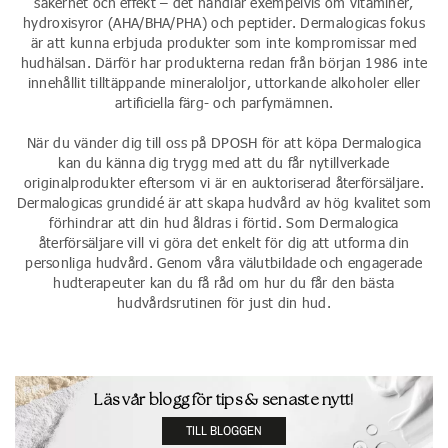
säkerhet och effekt – det handlar exempelvis om vitaminer,
hydroxisyror (AHA/BHA/PHA) och peptider. Dermalogicas fokus
är att kunna erbjuda produkter som inte kompromissar med
hudhälsan. Därför har produkterna redan från början 1986 inte
innehållit tilltäppande mineraloljor, uttorkande alkoholer eller
artificiella färg- och parfymämnen.
När du vänder dig till oss på DPOSH för att köpa Dermalogica
kan du känna dig trygg med att du får nytillverkade
originalprodukter eftersom vi är en auktoriserad återförsäljare.
Dermalogicas grundidé är att skapa hudvård av hög kvalitet som
förhindrar att din hud åldras i förtid. Som Dermalogica
återförsäljare vill vi göra det enkelt för dig att utforma din
personliga hudvård. Genom våra välutbildade och engagerade
hudterapeuter kan du få råd om hur du får den bästa
hudvårdsrutinen för just din hud.
Läs vår blogg för tips & senaste nytt!
TILL BLOGGEN