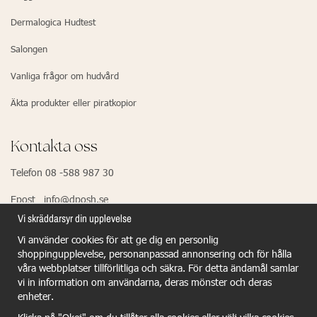
Dermalogica Hudtest
Salongen
Vanliga frågor om hudvård
Äkta produkter eller piratkopior
Kontakta oss
Telefon 08 -588 987 30
Epost info@dposh.se
Vi skräddarsyr din upplevelse
Vi använder cookies för att ge dig en personlig
EU Responsible Person - Dermalogica
shoppingupplevelse, personanpassad annonsering och för hålla
våra webbplatser tillförlitliga och säkra. För detta ändamål samlar
Dermalogica GmbH
vi in information om användarna, deras mönster och deras
Wiesenstr.21
enheter.
40549 Dûsseldorf