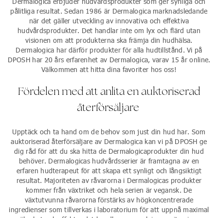
Dermalogica erbjuder hudvårdsprodukter som ger synliga och
pålitliga resultat. Sedan 1986 är Dermalogica marknadsledande
när det gäller utveckling av innovativa och effektiva
hudvårdsprodukter. Det handlar inte om lyx och flärd utan
visionen om att produkterna ska främja din hudhälsa.
Dermalogica har därför produkter för alla hudtillstånd. Vi på
DPOSH har 20 års erfarenhet av Dermalogica, varav 15 år online.
Välkommen att hitta dina favoriter hos oss!
Fördelen med att anlita en auktoriserad
återförsäljare
Upptäck och ta hand om de behov som just din hud har. Som
auktoriserad återförsäljare av Dermalogica kan vi på DPOSH ge
dig råd för att du ska hitta de Dermalogicaprodukter din hud
behöver. Dermalogicas hudvårdsserier är framtagna av en
erfaren hudterapeut för att skapa ett synligt och långsiktigt
resultat. Majoriteten av råvarorna i Dermalogicas produkter
kommer från växtriket och hela serien är vegansk. De
växtutvunna råvarorna förstärks av högkoncentrerade
ingredienser som tillverkas i laboratorium för att uppnå maximal