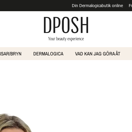
Din Dermalogicabutik online
F
NSAR/BRYN
DERMALOGICA
VAD KAN JAG GÖRA ÅT