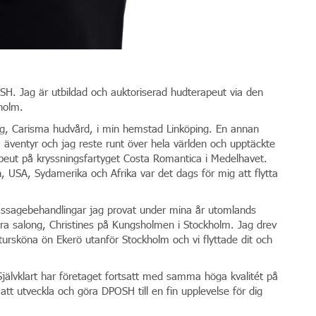
SH. Jag är utbildad och auktoriserad hudterapeut via den
holm.
ng, Carisma hudvård, i min hemstad Linköping. En annan
på äventyr och jag reste runt över hela världen och upptäckte
peut på kryssningsfartyget Costa Romantica i Medelhavet.
n, USA, Sydamerika och Afrika var det dags för mig att flytta
massagebehandlingar jag provat under mina år utomlands
dra salong, Christines på Kungsholmen i Stockholm. Jag drev
tursköna ön Ekerö utanför Stockholm och vi flyttade dit och
Självklart har företaget fortsatt med samma höga kvalitét på
 att utveckla och göra DPOSH till en fin upplevelse för dig