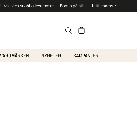
ri frakt och snabba leveranser
Bonus på allt
VARUMÄRKEN
NYHETER
KAMPANJER