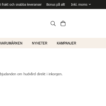
ri frakt och snabba leveranser
Bonus på allt
VARUMÄRKEN
NYHETER
KAMPANJER
erbjudanden om hudvård direkt i inkorgen.