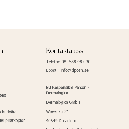
on
Kontakta oss
Telefon 08 -588 987 30
Epost info@dposh.se
EU Responsible Person -
Dermalogica
test
Dermalogica GmbH
Wiesenstr.21
m hudvård
ler piratkopior
40549 Dûsseldorf