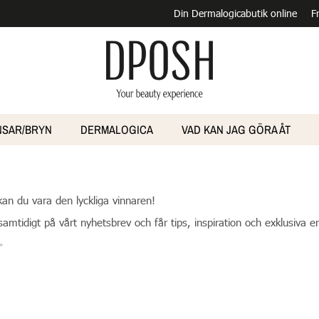
Din Dermalogicabutik online
F
NSAR/BRYN
DERMALOGICA
VAD KAN JAG GÖRA ÅT
kan du vara den lyckliga vinnaren!
samtidigt på vårt nyhetsbrev och får tips, inspiration och exklusiva 
✨