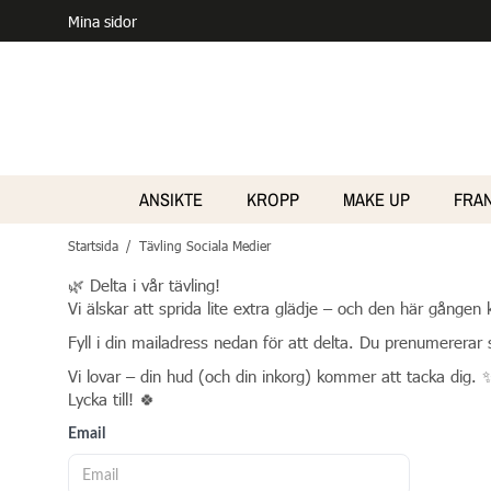
Mina sidor
ANSIKTE
KROPP
MAKE UP
FRA
Startsida
/
Tävling Sociala Medier
🌿 Delta i vår tävling!
Vi älskar att sprida lite extra glädje – och den här gången 
Fyll i din mailadress nedan för att delta. Du prenumererar 
Vi lovar – din hud (och din inkorg) kommer att tacka dig. 
Lycka till! 🍀
Email