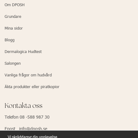
Om DPOSH
Grundare
Mina sidor
Blogg
Dermalogica Hudtest
Salongen
Vanliga frågor om hudvård
Äkta produkter eller piratkopior
Kontakta oss
Telefon 08 -588 987 30
Epost info@dposh.se
Vi skräddarsyr din upplevelse