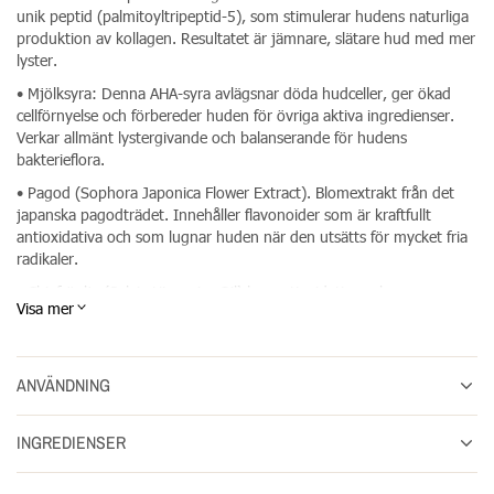
unik peptid (palmitoyltripeptid-5), som stimulerar hudens naturliga
produktion av kollagen. Resultatet är jämnare, slätare hud med mer
lyster.
• Mjölksyra: Denna AHA-syra avlägsnar döda hudceller, ger ökad
cellförnyelse och förbereder huden för övriga aktiva ingredienser.
Verkar allmänt lystergivande och balanserande för hudens
bakterieflora.
• Pagod (Sophora Japonica Flower Extract). Blomextrakt från det
japanska pagodträdet. Innehåller flavonoider som är kraftfullt
antioxidativa och som lugnar huden när den utsätts för mycket fria
radikaler.
• Chiafröolja (Salvia Hispanica Oil) har antioxidativa och
Visa mer
mjukgörande egenskaper.
BioLumin-C Serum från Dermalogica finns i tre storlekar: 10 ml, 30
ANVÄNDNING
ml och 59 ml.
INGREDIENSER