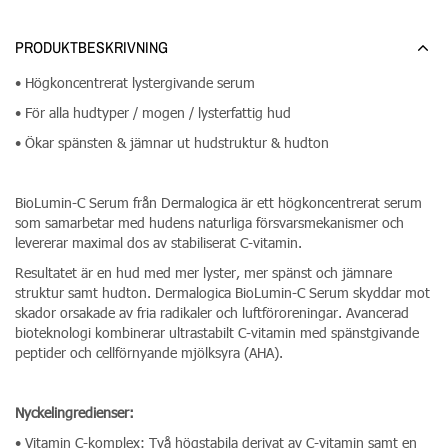
PRODUKTBESKRIVNING
• Högkoncentrerat lystergivande serum
• För alla hudtyper / mogen / lysterfattig hud
• Ökar spänsten & jämnar ut hudstruktur & hudton
BioLumin-C Serum från Dermalogica är ett högkoncentrerat serum
som samarbetar med hudens naturliga försvarsmekanismer och
levererar maximal dos av stabiliserat C-vitamin.
Resultatet är en hud med mer lyster, mer spänst och jämnare
struktur samt hudton. Dermalogica BioLumin-C Serum skyddar mot
skador orsakade av fria radikaler och luftföroreningar. Avancerad
bioteknologi kombinerar ultrastabilt C-vitamin med spänstgivande
peptider och cellförnyande mjölksyra (AHA).
Nyckelingredienser:
• Vitamin C-komplex: Två högstabila derivat av C-vitamin samt en