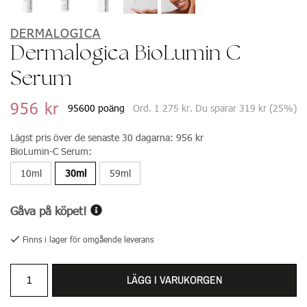
DERMALOGICA
Dermalogica BioLumin C
Serum
956 kr
95600 poäng
Ord.
1 275 kr
. Du sparar
319 kr
(
25
%)
Lägst pris över de senaste 30 dagarna:
956 kr
BioLumin-C Serum:
10ml
30ml
59ml
Gåva på köpet!
Finns i lager för omgående leverans
LÄGG I VARUKORGEN