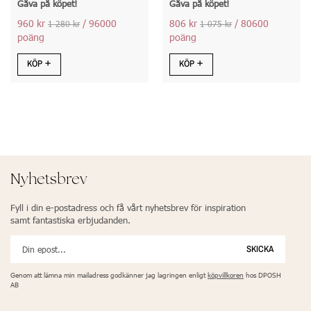
Gåva på köpet!
Gåva på köpet!
960 kr
/ 96000
806 kr
/ 80600
1 280 kr
1 075 kr
poäng
poäng
KÖP
KÖP
Nyhetsbrev
Fyll i din e-postadress och få vårt nyhetsbrev för inspiration
samt fantastiska erbjudanden.
SKICKA
Genom att lämna min mailadress godkänner jag lagringen enligt
köpvillkoren
hos DPOSH
AB