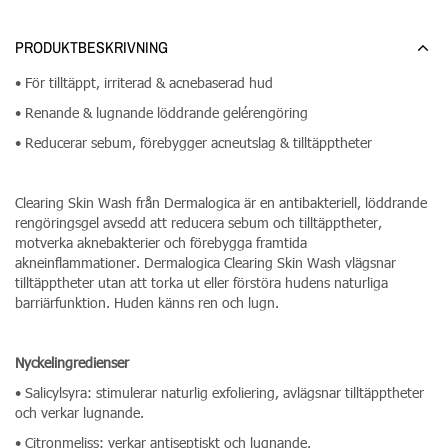
PRODUKTBESKRIVNING
• För tilltäppt, irriterad & acnebaserad hud
• Renande & lugnande löddrande gelérengöring
• Reducerar sebum, förebygger acneutslag & tilltäpptheter
Clearing Skin Wash från Dermalogica är en antibakteriell, löddrande
rengöringsgel avsedd att reducera sebum och tilltäpptheter,
motverka aknebakterier och förebygga framtida
akneinflammationer. Dermalogica Clearing Skin Wash vlägsnar
tilltäpptheter utan att torka ut eller förstöra hudens naturliga
barriärfunktion. Huden känns ren och lugn.
Nyckelingredienser
• Salicylsyra: stimulerar naturlig exfoliering, avlägsnar tilltäpptheter
och verkar lugnande.
• Citronmeliss: verkar antiseptiskt och lugnande.