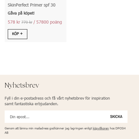
SkinPerfect Primer spf 30
Gåva på köpet!
578 kr
/ 57800 poäng
770 kr
KÖP
Nyhetsbrev
Fyll i din e-postadress och få vårt nyhetsbrev för inspiration
samt fantastiska erbjudanden.
SKICKA
Genom att lämna min mailadress godkänner jag lagringen enligt
köpvillkoren
hos DPOSH
AB