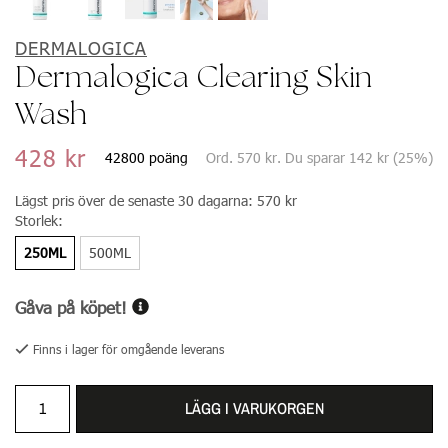
DERMALOGICA
Dermalogica Clearing Skin
Wash
428 kr
42800 poäng
Ord.
570 kr
. Du sparar
142 kr
(
25
%)
Lägst pris över de senaste 30 dagarna:
570 kr
Storlek:
250ML
500ML
Gåva på köpet!
Finns i lager för omgående leverans
LÄGG I VARUKORGEN