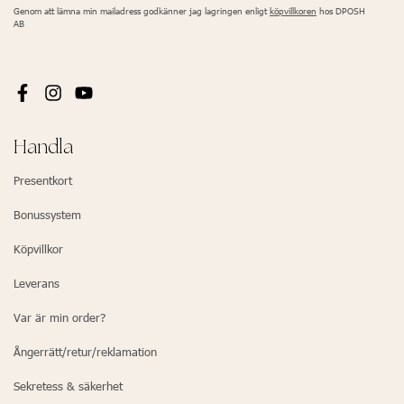
Genom att lämna min mailadress godkänner jag lagringen enligt
köpvillkoren
hos DPOSH
AB
Handla
Presentkort
Bonussystem
Köpvillkor
Leverans
Var är min order?
Ångerrätt/retur/reklamation
Sekretess & säkerhet