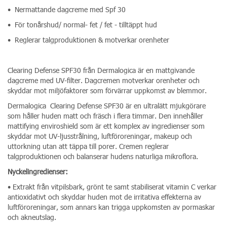
• Nermattande dagcreme med Spf 30
• För tonårshud/ normal- fet / fet - tilltäppt hud
• Reglerar talgproduktionen & motverkar orenheter
Clearing Defense SPF30 från Dermalogica är en mattgivande
dagcreme med UV-filter. Dagcremen motverkar orenheter och
skyddar mot miljöfaktorer som förvärrar uppkomst av blemmor.
Dermalogica Clearing Defense SPF30 är en ultralätt mjukgörare
som håller huden matt och fräsch i flera timmar. Den innehåller
mattifying enviroshield som är ett komplex av ingredienser som
skyddar mot UV-ljusstrålning, luftföroreningar, makeup och
uttorkning utan att täppa till porer. Cremen reglerar
talgproduktionen och balanserar hudens naturliga mikroflora.
Nyckelingredienser:
• Extrakt från vitpilsbark, grönt te samt stabiliserat vitamin C verkar
antioxidativt och skyddar huden mot de irritativa effekterna av
luftföroreningar, som annars kan trigga uppkomsten av pormaskar
och akneutslag.