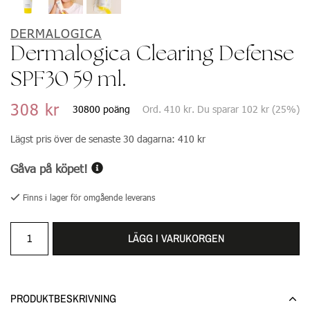
DERMALOGICA
Dermalogica Clearing Defense
SPF30 59 ml.
308 kr
30800 poäng
Ord.
410 kr
. Du sparar
102 kr
(
25
%)
Lägst pris över de senaste 30 dagarna:
410 kr
Gåva på köpet!
Finns i lager för omgående leverans
LÄGG I VARUKORGEN
PRODUKTBESKRIVNING