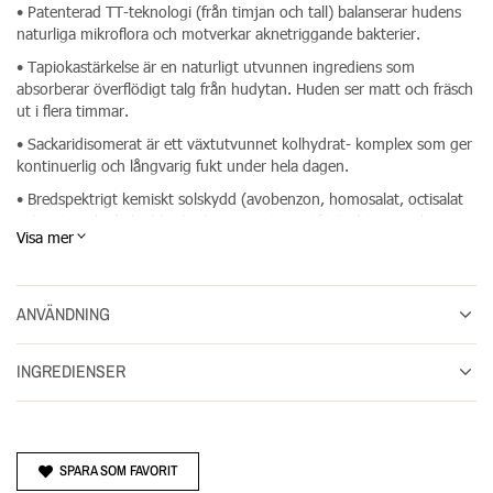
• Patenterad TT-teknologi (från timjan och tall) balanserar hudens
naturliga mikroflora och motverkar aknetriggande bakterier.
• Tapiokastärkelse är en naturligt utvunnen ingrediens som
absorberar överflödigt talg från hudytan. Huden ser matt och fräsch
ut i flera timmar.
• Sackaridisomerat är ett växtutvunnet kolhydrat- komplex som ger
kontinuerlig och långvarig fukt under hela dagen.
• Bredspektrigt kemiskt solskydd (avobenzon, homosalat, octisalat
och octocrylen) skyddar huden mot pigmentförändringar och
Visa mer
ärrbildningar.
Clearing Defense SPF30 från Dermalogica innehåller: 59 ml.
ANVÄNDNING
INGREDIENSER
SPARA SOM FAVORIT