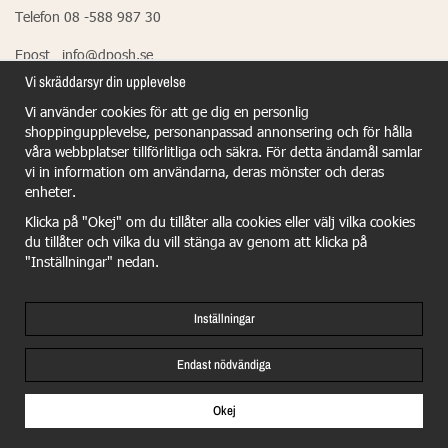
Telefon 08 -588 987 30
Epost info@dposh.se
Vi skräddarsyr din upplevelse
Vi använder cookies för att ge dig en personlig
EU Responsible Person - Dermalogica
shoppingupplevelse, personanpassad annonsering och för hålla
våra webbplatser tillförlitliga och säkra. För detta ändamål samlar
Dermalogica GmbH
vi in information om användarna, deras mönster och deras
Wiesenstr.21
enheter.
40549 Dûsseldorf
Klicka på "Okej" om du tillåter alla cookies eller välj vilka cookies
du tillåter och vilka du vill stänga av genom att klicka på
benjamin.schulze@dermalogica.com
"Inställningar" nedan.
Inställningar
Endast nödvändiga
Okej
Drift & produktion:
Wikinggruppen