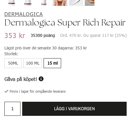
DERMALOGICA
Dermalogica Super Rich Repair
353 kr
35300 poäng
Ord.
470 kr
. Du sparar
117 kr
(
25
%)
Lägst pris över de senaste 30 dagarna:
353 kr
Storlek:
50ML
100 ML
15 ml
Gåva på köpet!
Finns i lager för omgående leverans
LÄGG I VARUKORGEN