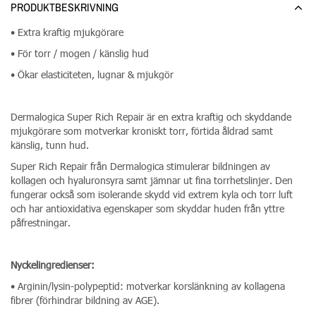
PRODUKTBESKRIVNING
• Extra kraftig mjukgörare
• För torr / mogen / känslig hud
• Ökar elasticiteten, lugnar & mjukgör
Dermalogica Super Rich Repair är en extra kraftig och skyddande
mjukgörare som motverkar kroniskt torr, förtida åldrad samt
känslig, tunn hud.
Super Rich Repair från Dermalogica stimulerar bildningen av
kollagen och hyaluronsyra samt jämnar ut fina torrhetslinjer. Den
fungerar också som isolerande skydd vid extrem kyla och torr luft
och har antioxidativa egenskaper som skyddar huden från yttre
påfrestningar.
Nyckelingredienser:
• Arginin/lysin-polypeptid: motverkar korslänkning av kollagena
fibrer (förhindrar bildning av AGE).