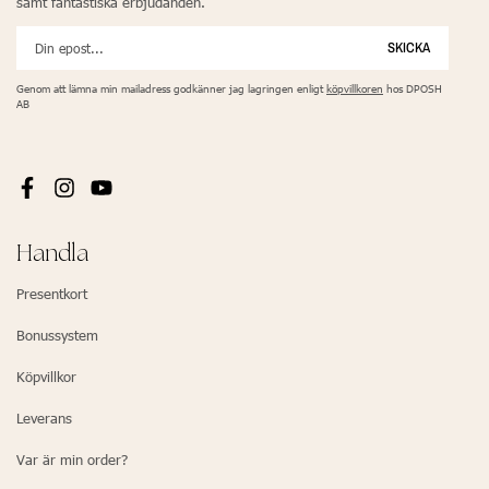
samt fantastiska erbjudanden.
SKICKA
Genom att lämna min mailadress godkänner jag lagringen enligt
köpvillkoren
hos DPOSH
AB
Handla
Presentkort
Bonussystem
Köpvillkor
Leverans
Var är min order?