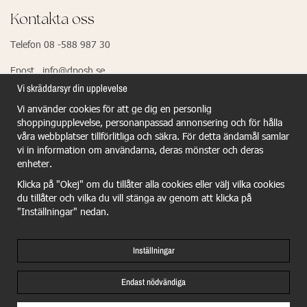
Kontakta oss
Telefon 08 -588 987 30
Epost info@dposh.se
Vi skräddarsyr din upplevelse
Vi använder cookies för att ge dig en personlig
EU Responsible Person - Dermalogica
shoppingupplevelse, personanpassad annonsering och för hålla
våra webbplatser tillförlitliga och säkra. För detta ändamål samlar
Dermalogica GmbH
vi in information om användarna, deras mönster och deras
Wiesenstr.21
enheter.
40549 Dûsseldorf
Klicka på "Okej" om du tillåter alla cookies eller välj vilka cookies
du tillåter och vilka du vill stänga av genom att klicka på
benjamin.schulze@dermalogica.com
"Inställningar" nedan.
Inställningar
Endast nödvändiga