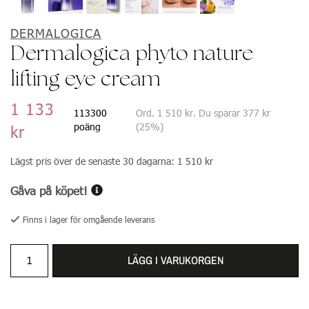
DERMALOGICA
Dermalogica phyto nature
lifting eye cream
1 133
113300
Ord.
1 510 kr
. Du sparar
377 kr
poäng
(
25
%)
kr
Lägst pris över de senaste 30 dagarna:
1 510 kr
Gåva på köpet!
Finns i lager för omgående leverans
LÄGG I VARUKORGEN