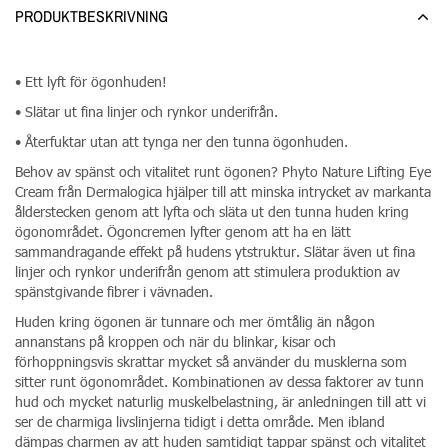
PRODUKTBESKRIVNING
• Ett lyft för ögonhuden!
• Slätar ut fina linjer och rynkor underifrån.
• Återfuktar utan att tynga ner den tunna ögonhuden.
Behov av spänst och vitalitet runt ögonen? Phyto Nature Lifting Eye
Cream från Dermalogica hjälper till att minska intrycket av markanta
ålderstecken genom att lyfta och släta ut den tunna huden kring
ögonområdet. Ögoncremen lyfter genom att ha en lätt
sammandragande effekt på hudens ytstruktur. Slätar även ut fina
linjer och rynkor underifrån genom att stimulera produktion av
spänstgivande fibrer i vävnaden.
Huden kring ögonen är tunnare och mer ömtålig än någon
annanstans på kroppen och när du blinkar, kisar och
förhoppningsvis skrattar mycket så använder du musklerna som
sitter runt ögonområdet. Kombinationen av dessa faktorer av tunn
hud och mycket naturlig muskelbelastning, är anledningen till att vi
ser de charmiga livslinjerna tidigt i detta område. Men ibland
dämpas charmen av att huden samtidigt tappar spänst och vitalitet