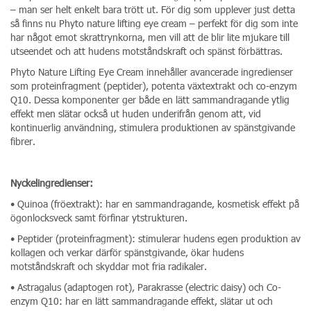
– man ser helt enkelt bara trött ut. För dig som upplever just detta
så finns nu Phyto nature lifting eye cream – perfekt för dig som inte
har något emot skrattrynkorna, men vill att de blir lite mjukare till
utseendet och att hudens motståndskraft och spänst förbättras.
Phyto Nature Lifting Eye Cream innehåller avancerade ingredienser
som proteinfragment (peptider), potenta växtextrakt och co-enzym
Q10. Dessa komponenter ger både en lätt sammandragande ytlig
effekt men slätar också ut huden underifrån genom att, vid
kontinuerlig användning, stimulera produktionen av spänstgivande
fibrer.
Nyckelingredienser:
• Quinoa (fröextrakt): har en sammandragande, kosmetisk effekt på
ögonlocksveck samt förfinar ytstrukturen.
• Peptider (proteinfragment): stimulerar hudens egen produktion av
kollagen och verkar därför spänstgivande, ökar hudens
motståndskraft och skyddar mot fria radikaler.
• Astragalus (adaptogen rot), Parakrasse (electric daisy) och Co-
enzym Q10: har en lätt sammandragande effekt, slätar ut och