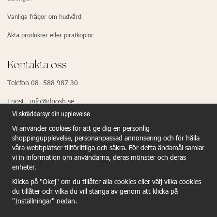
Vanliga frågor om hudvård
Äkta produkter eller piratkopior
Kontakta oss
Telefon 08 -588 987 30
Epost info@dposh.se
Vi skräddarsyr din upplevelse
Vi använder cookies för att ge dig en personlig
EU Responsible Person - Dermalogica
shoppingupplevelse, personanpassad annonsering och för hålla
våra webbplatser tillförlitliga och säkra. För detta ändamål samlar
Dermalogica GmbH
vi in information om användarna, deras mönster och deras
Wiesenstr.21
enheter.
40549 Dûsseldorf
Klicka på "Okej" om du tillåter alla cookies eller välj vilka cookies
du tillåter och vilka du vill stänga av genom att klicka på
benjamin.schulze@dermalogica.com
"Inställningar" nedan.