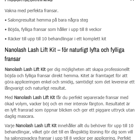
Vakna med perfekta fransar.
• Salongresultat hemma på bara några steg
• Böjda, fylliga fransar som håller i upp till 8 veckor
• Räcker till upp till 10 behandlingar i ett komplett kit
Nanolash Lash Lift Kit – för naturligt lyfta och fylliga
fransar
Nanolash Lash Lift Kit
ger dig möjligheten att skapa professionellt
böjda och fylliga fransar direkt hemma. Kitet är framtaget för att
göra appliceringen enkel och smidig, samtidigt som det levererar ett
långvarigt och naturligt resultat.
Med
Nanolash Lash Lift Kit
får du perfekt separerade fransar med
ökad volym, vacker böj och en mer intensiv färgton. Resultatet är
en lyft fransrad som öppnar blicken och ger ett piggare uttryck utan
daglig mascara.
Varje
Nanolash Lash Lift Kit
innehåller allt du behöver för upp till 10
behandlingar, vilket gör det till en långsiktig lösning för dig som vill
ha salongsvackra fransar i upp till 8 veckor per applicering. Perfekt