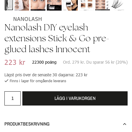
NANOLASH
Nanolash DIY eyelash
extensions Stick & Go pre-
glued lashes Innocent
223 kr
22300 poäng
Ord.
279 kr
. Du sparar
56 kr
(
20
%)
Lägst pris över de senaste 30 dagarna:
223 kr
Finns i lager för omgående leverans
LÄGG I VARUKORGEN
PRODUKTBESKRIVNING