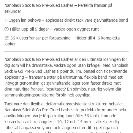
Nanolash Stick & Go Pre-Glued Lashes – Perfekta fransar på
sekunder
✨ Ingen lim behövs – appliceras direkt tack vare självhäftande band
🕐 Håller upp till 5 dagar – vackra ögon dygnet runt
📦 36 klusterfransar per förpackning – räcker till 4–6 kompletta
lookar
Nanolash Stick & Go Pre-Glued Lashes är den ultimata lösningen för
dig som vill ha dramatiska, vackra ögon utan krångel. Med Nanolash
Stick & Go Pre-Glued Lashes slipper du lim, pensel och tidskrävande
applicering – fransarna sitter på ultratunna, flexibla band med ett
inbyggt genomskinligt självhäftande lager som fäster direkt mot
dina naturliga fransar. Resultatet? En sömlös, naturlig volym där
sammanfogningspunkterna förblir helt osynliga.
Tack vare den flexibla, deformationsresistenta strukturen behåller
Nanolash Stick & Go Pre-Glued Lashes sin perfekta form under hela
användningen. Varje förpackning innehåller 36 färdiglimmade
klusterfransar i tre längder – 10, 12 och 14 mm – vilket ger dig
frihet att anpassa volymen och längden efter ditt eget öga och