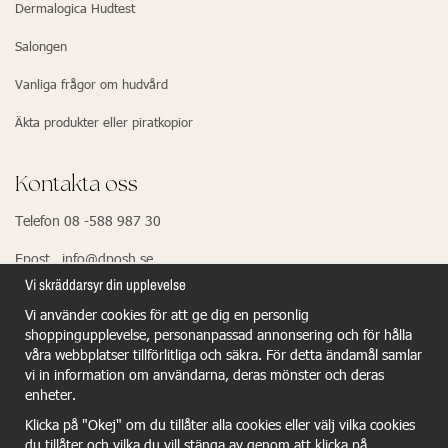
Dermalogica Hudtest
Salongen
Vanliga frågor om hudvård
Äkta produkter eller piratkopior
Kontakta oss
Telefon 08 -588 987 30
Epost info@dposh.se
Vi skräddarsyr din upplevelse
Vi använder cookies för att ge dig en personlig
EU Responsible Person - Dermalogica
shoppingupplevelse, personanpassad annonsering och för hålla
våra webbplatser tillförlitliga och säkra. För detta ändamål samlar
Dermalogica GmbH
vi in information om användarna, deras mönster och deras
Wiesenstr.21
enheter.
40549 Dûsseldorf
Klicka på "Okej" om du tillåter alla cookies eller välj vilka cookies
du tillåter och vilka du vill stänga av genom att klicka på