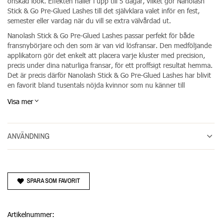
önskad look. Effekten håller i upp till 5 dagar, vilket gör Nanolash
Stick & Go Pre-Glued Lashes till det självklara valet inför en fest,
semester eller vardag när du vill se extra välvårdad ut.
Nanolash Stick & Go Pre-Glued Lashes passar perfekt för både
fransnybörjare och den som är van vid lösfransar. Den medföljande
applikatorn gör det enkelt att placera varje kluster med precision,
precis under dina naturliga fransar, för ett proffsigt resultat hemma.
Det är precis därför Nanolash Stick & Go Pre-Glued Lashes har blivit
en favorit bland tusentals nöjda kvinnor som nu känner till
hemligheten bakom perfekta ögon.
Visa mer
Välj Nanolash Stick & Go Pre-Glued Lashes – för dig som inte vill
kompromissa med varken tid eller skönhet.
Förpackningen innehåller:
ANVÄNDNING
36 förlimmade klusterfransar i tre längder: 10 mm, 12 mm
och 14 mm
1 applikator för enkel och precis applicering
SPARA SOM FAVORIT
Artikelnummer: