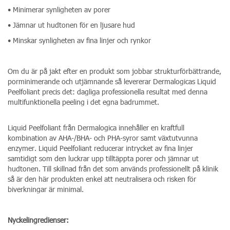
• Minimerar synligheten av porer
• Jämnar ut hudtonen för en ljusare hud
• Minskar synligheten av fina linjer och rynkor
Om du är på jakt efter en produkt som jobbar strukturförbättrande,
porminimerande och utjämnande så levererar Dermalogicas Liquid
Peelfoliant precis det: dagliga professionella resultat med denna
multifunktionella peeling i det egna badrummet.
Liquid Peelfoliant från Dermalogica innehåller en kraftfull
kombination av AHA-/BHA- och PHA-syror samt växtutvunna
enzymer. Liquid Peelfoliant reducerar intrycket av fina linjer
samtidigt som den luckrar upp tilltäppta porer och jämnar ut
hudtonen. Till skillnad från det som används professionellt på klinik
så är den här produkten enkel att neutralisera och risken för
biverkningar är minimal.
Nyckelingredienser: