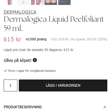
DERMALOGICA
Dermalogica Liquid Peelfoliant
59 ml.
615 kr
61500 poäng
Ord.
820 kr
. Du sparar
205 kr
(
25
%)
Lägst pris över de senaste 30 dagarna:
615 kr
Gåva på köpet!
Finns i lager för omgående leverans
LÄGG I VARUKORGEN
PRODUKTBESKRIVNING