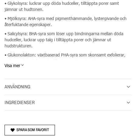
• Glykolsyra: luckrar upp döda hudceller, tilltäppta porer samt
jämnar ut hudtonen.
• Mjölksyra: AHA-syra med pigmenthämmande, lystergivande och
återfuktande egenskaper.
• Salicylsyra: BHA-syra som löser upp bindningarna mellan döda
hudceller, luckrar upp talg i tilltäppta porer och jämnar ut
hudstrukturen.
• Glukonolakton: växtbaserad PHA-syra som skonsamt exfolierar,
reducerar känslighet och tillför lugnande antioxidanter.
Visa mer
• Tranexamsyra: ger lyster och minimerar hyperpigmenteringar.
• Fytinsyra: jämnar ut hudtonen, minimerar hyperpigmenteringar
och tillför samtidigt antioxidanter som neutraliserar fria radikaler.
ANVÄNDNING
• Fermenterat granatäppleenzym: löser upp de yttersta hudcellerna
och underlättar på så vis den naturliga cellavstötningen.
INGREDIENSER
• Ceramider, tranbärsextrakt och röd gardenia som främjar
långvarig återfuktning.
SPARA SOM FAVORIT
Dermalogica Liquid Peelfoliant innehåller 59 ml.