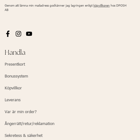
Genom att lämna min mailadress godkänner jag lagringen enligt
köpvillkoren
hos DPOSH
AB
Handla
Presentkort
Bonussystem
Köpvillkor
Leverans
Var är min order?
Ångerrätt/retur/reklamation
Sekretess & säkerhet