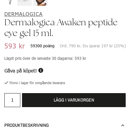
DERMALOGICA
Dermalogica Awaken peptide
eye gel 15 ml.
593 kr
59300 poäng
Ord.
790 kr
. Du sparar
197 kr
(
25
%)
Lägst pris över de senaste 30 dagarna:
593 kr
Gåva på köpet!
Finns i lager för omgående leverans
LÄGG I VARUKORGEN
PRODUKTBESKRIVNING