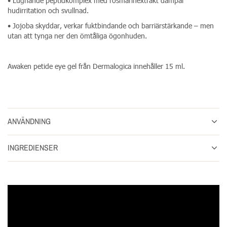
• Lugnande peptidkomplex med rosmarinextrakt dämpar
hudirritation och svullnad.
• Jojoba skyddar, verkar fuktbindande och barriärstärkande – men
utan att tynga ner den ömtåliga ögonhuden.
Awaken petide eye gel från Dermalogica innehåller 15 ml.
ANVÄNDNING
INGREDIENSER