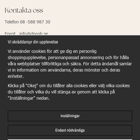
Kontakta oss
Telefon 08 -588 987 30
Epost info@dposh.se
Vi skräddarsyr din upplevelse
Vi använder cookies för att ge dig en personlig
EU Responsible Person - Dermalogica
shoppingupplevelse, personanpassad annonsering och för hålla
våra webbplatser tillförlitliga och säkra. För detta ändamål samlar
Dermalogica GmbH
vi in information om användarna, deras mönster och deras
Wiesenstr.21
enheter.
40549 Dûsseldorf
Klicka på "Okej" om du tillåter alla cookies eller välj vilka cookies
du tillåter och vilka du vill stänga av genom att klicka på
benjamin.schulze@dermalogica.com
"Inställningar" nedan.
Inställningar
Endast nödvändiga