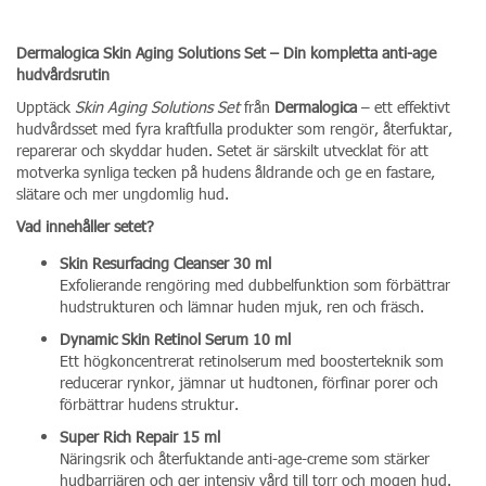
Dermalogica Skin Aging Solutions Set – Din kompletta anti-age
hudvårdsrutin
Upptäck
Skin Aging Solutions Set
från
Dermalogica
– ett effektivt
hudvårdsset med fyra kraftfulla produkter som rengör, återfuktar,
reparerar och skyddar huden. Setet är särskilt utvecklat för att
motverka synliga tecken på hudens åldrande och ge en fastare,
slätare och mer ungdomlig hud.
Vad innehåller setet?
Skin Resurfacing Cleanser 30 ml
Exfolierande rengöring med dubbelfunktion som förbättrar
hudstrukturen och lämnar huden mjuk, ren och fräsch.
Dynamic Skin Retinol Serum 10 ml
Ett högkoncentrerat retinolserum med boosterteknik som
reducerar rynkor, jämnar ut hudtonen, förfinar porer och
förbättrar hudens struktur.
Super Rich Repair 15 ml
Näringsrik och återfuktande anti-age-creme som stärker
hudbarriären och ger intensiv vård till torr och mogen hud.