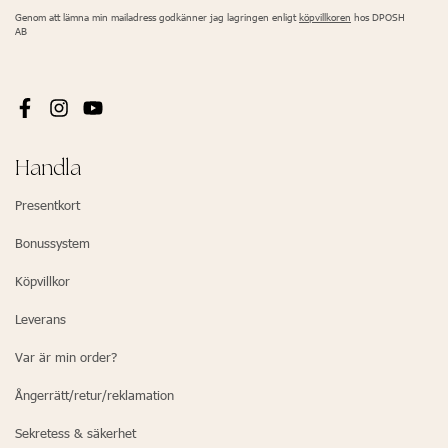
Genom att lämna min mailadress godkänner jag lagringen enligt
köpvillkoren
hos DPOSH
AB
Handla
Presentkort
Bonussystem
Köpvillkor
Leverans
Var är min order?
Ångerrätt/retur/reklamation
Sekretess & säkerhet