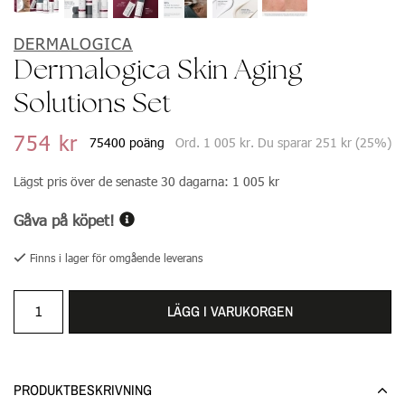
DERMALOGICA
Dermalogica Skin Aging
Solutions Set
754 kr
75400 poäng
Ord.
1 005 kr
. Du sparar
251 kr
(
25
%)
Lägst pris över de senaste 30 dagarna:
1 005 kr
Gåva på köpet!
Finns i lager för omgående leverans
LÄGG I VARUKORGEN
PRODUKTBESKRIVNING