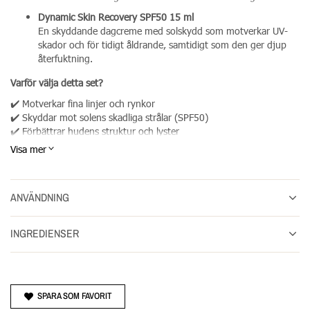
Dynamic Skin Recovery SPF50 15 ml
En skyddande dagcreme med solskydd som motverkar UV-
skador och för tidigt åldrande, samtidigt som den ger djup
återfuktning.
Varför välja detta set?
✔️ Motverkar fina linjer och rynkor
✔️ Skyddar mot solens skadliga strålar (SPF50)
✔️ Förbättrar hudens struktur och lyster
✔️ Idealisk för mogen, torr eller solskadad hud
Visa mer
Perfekt både som daglig hudvårdsrutin och som intensiv
kurbehandling för mogen hud.
ANVÄNDNING
Resultat baserat på oberoende kliniska tester och
konsumentundersökningar.
Dermalogica – professionell hudvård med kliniskt bevisad effekt.
INGREDIENSER
SPARA SOM FAVORIT