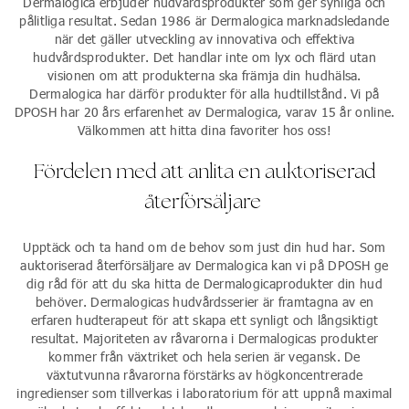
Dermalogica erbjuder hudvårdsprodukter som ger synliga och
pålitliga resultat. Sedan 1986 är Dermalogica marknadsledande
när det gäller utveckling av innovativa och effektiva
hudvårdsprodukter. Det handlar inte om lyx och flärd utan
visionen om att produkterna ska främja din hudhälsa.
Dermalogica har därför produkter för alla hudtillstånd. Vi på
DPOSH har 20 års erfarenhet av Dermalogica, varav 15 år online.
Välkommen att hitta dina favoriter hos oss!
Fördelen med att anlita en auktoriserad
återförsäljare
Upptäck och ta hand om de behov som just din hud har. Som
auktoriserad återförsäljare av Dermalogica kan vi på DPOSH ge
dig råd för att du ska hitta de Dermalogicaprodukter din hud
behöver. Dermalogicas hudvårdsserier är framtagna av en
erfaren hudterapeut för att skapa ett synligt och långsiktigt
resultat. Majoriteten av råvarorna i Dermalogicas produkter
kommer från växtriket och hela serien är vegansk. De
växtutvunna råvarorna förstärks av högkoncentrerade
ingredienser som tillverkas i laboratorium för att uppnå maximal