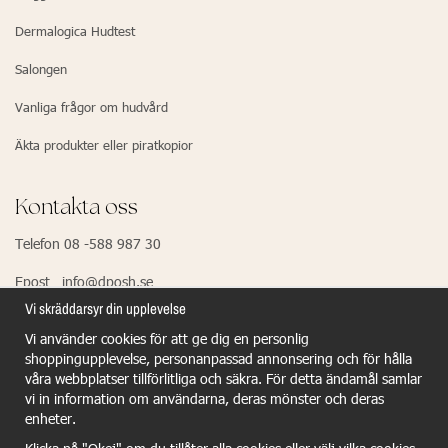
Dermalogica Hudtest
Salongen
Vanliga frågor om hudvård
Äkta produkter eller piratkopior
Kontakta oss
Telefon 08 -588 987 30
Epost info@dposh.se
Vi skräddarsyr din upplevelse
Vi använder cookies för att ge dig en personlig
EU Responsible Person - Dermalogica
shoppingupplevelse, personanpassad annonsering och för hålla
våra webbplatser tillförlitliga och säkra. För detta ändamål samlar
Dermalogica GmbH
vi in information om användarna, deras mönster och deras
Wiesenstr.21
enheter.
40549 Dûsseldorf