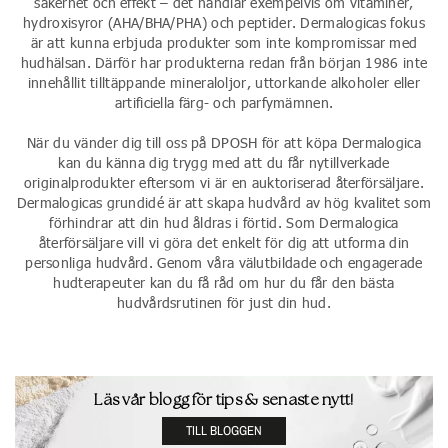
säkerhet och effekt – det handlar exempelvis om vitaminer,
hydroxisyror (AHA/BHA/PHA) och peptider. Dermalogicas fokus
är att kunna erbjuda produkter som inte kompromissar med
hudhälsan. Därför har produkterna redan från början 1986 inte
innehållit tilltäppande mineraloljor, uttorkande alkoholer eller
artificiella färg- och parfymämnen.
När du vänder dig till oss på DPOSH för att köpa Dermalogica
kan du känna dig trygg med att du får nytillverkade
originalprodukter eftersom vi är en auktoriserad återförsäljare.
Dermalogicas grundidé är att skapa hudvård av hög kvalitet som
förhindrar att din hud åldras i förtid. Som Dermalogica
återförsäljare vill vi göra det enkelt för dig att utforma din
personliga hudvård. Genom våra välutbildade och engagerade
hudterapeuter kan du få råd om hur du får den bästa
hudvårdsrutinen för just din hud.
Läs vår blogg för tips & senaste nytt!
TILL BLOGGEN