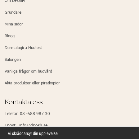
Om DPOSH
Grundare
Mina sidor
Blogg
Dermalogica Hudtest
Salongen
Vanliga frågor om hudvård
Äkta produkter eller piratkopior
Kontakta oss
Telefon 08 -588 987 30
Epost info@dposh.se
Vi skräddarsyr din upplevelse