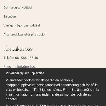
Dermalogica Hudtest
Salongen
Vanliga frågor om hudvård
Äkta produkter eller piratkopior
Kontakta oss
Telefon 08 -588 987 30
Epost info@dposh.se
Vi skräddarsyr din upplevelse
Vi använder cookies för att ge dig en personlig
EU Responsible Person - Dermalogica
shoppingupplevelse, personanpassad annonsering och för hålla
våra webbplatser tillförlitliga och säkra. För detta ändamål samlar
Dermalogica GmbH
vi in information om användarna, deras mönster och deras
Wiesenstr.21
enheter.
40549 Dûsseldorf