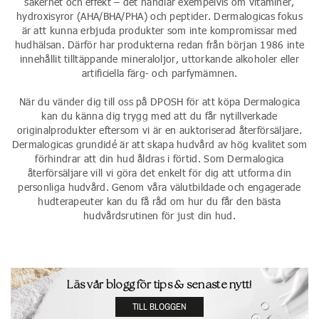
säkerhet och effekt – det handlar exempelvis om vitaminer,
hydroxisyror (AHA/BHA/PHA) och peptider. Dermalogicas fokus
är att kunna erbjuda produkter som inte kompromissar med
hudhälsan. Därför har produkterna redan från början 1986 inte
innehållit tilltäppande mineraloljor, uttorkande alkoholer eller
artificiella färg- och parfymämnen.
När du vänder dig till oss på DPOSH för att köpa Dermalogica
kan du känna dig trygg med att du får nytillverkade
originalprodukter eftersom vi är en auktoriserad återförsäljare.
Dermalogicas grundidé är att skapa hudvård av hög kvalitet som
förhindrar att din hud åldras i förtid. Som Dermalogica
återförsäljare vill vi göra det enkelt för dig att utforma din
personliga hudvård. Genom våra välutbildade och engagerade
hudterapeuter kan du få råd om hur du får den bästa
hudvårdsrutinen för just din hud.
Läs vår blogg för tips & senaste nytt!
TILL BLOGGEN