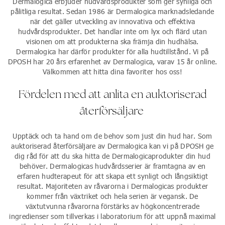
Dermalogica erbjuder hudvårdsprodukter som ger synliga och
pålitliga resultat. Sedan 1986 är Dermalogica marknadsledande
när det gäller utveckling av innovativa och effektiva
hudvårdsprodukter. Det handlar inte om lyx och flärd utan
visionen om att produkterna ska främja din hudhälsa.
Dermalogica har därför produkter för alla hudtillstånd. Vi på
DPOSH har 20 års erfarenhet av Dermalogica, varav 15 år online.
Välkommen att hitta dina favoriter hos oss!
Fördelen med att anlita en auktoriserad
återförsäljare
Upptäck och ta hand om de behov som just din hud har. Som
auktoriserad återförsäljare av Dermalogica kan vi på DPOSH ge
dig råd för att du ska hitta de Dermalogicaprodukter din hud
behöver. Dermalogicas hudvårdsserier är framtagna av en
erfaren hudterapeut för att skapa ett synligt och långsiktigt
resultat. Majoriteten av råvarorna i Dermalogicas produkter
kommer från växtriket och hela serien är vegansk. De
växtutvunna råvarorna förstärks av högkoncentrerade
ingredienser som tillverkas i laboratorium för att uppnå maximal